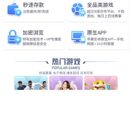
联系云顶国际
云顶国际
关于云顶国际
关于云顶国际
关于PLS
关于MLS
加入华曙
联系云顶国际
解决方案
金属3D打印
金属设备
金属材料
高分子3D打印
高分子设备
高分子材料
创新技术
软件
技术支持
应用案例
3C及消费品
模具